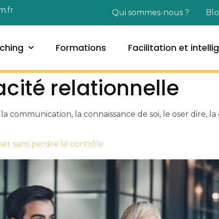
m.fr
Qui sommes-nous ?
Bl
ching
Formations
Facilitation et intell
acité relationnelle
 la communication, la connaissance de soi, le oser dire, la 
ser sans perdre le contrôle