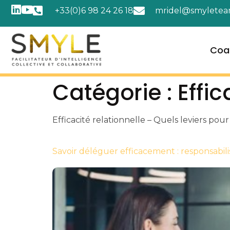
+33(0)6 98 24 26 18
mridel@smyletea
Coa
Catégorie :
Effic
Efficacité relationnelle – Quels leviers pour
Savoir déléguer efficacement : responsabili