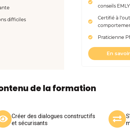
conseils EML
lante
Certifié à l'o
s difficiles
comportement 
Praticienne P
En savoi
ontenu de la formation
Créer des dialogues constructifs
S
et sécurisants
m