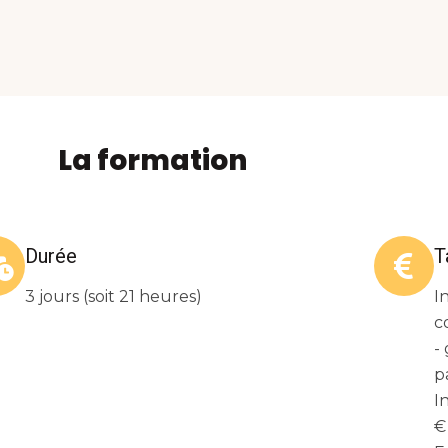
La formation
Durée
T
3 jours (soit 21 heures)
I
c
-
p
I
€