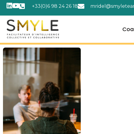
+33(0)6 98 24 26 18
mridel@smyletea
Coa