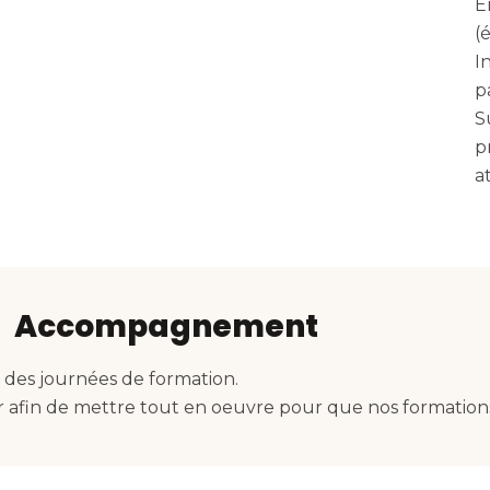
E
(
I
p
S
p
a
Accompagnement
des journées de formation.
r afin de mettre tout en oeuvre pour que nos formation