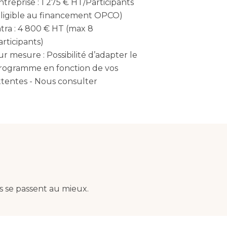
ntreprise : 1 275 € HT/Participants
éligible au financement OPCO)
ntra : 4 800 € HT (max 8
articipants)
ur mesure : Possibilité d’adapter le
rogramme en fonction de vos
ttentes - Nous consulter
s se passent au mieux.