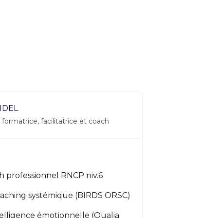
IDEL
 formatrice, facilitatrice et coach
ch professionnel RNCP niv.6
aching systémique (BIRDS ORSC)
telligence émotionnelle (Qualia