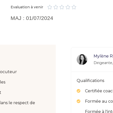





Evaluation à venir
MAJ : 01/07/2024
Mylène R
Dirigeante,
rlocuteur
Qualifications
les
Certifiée coa
t
Formée au co
dans le respect de
Formée à l'in