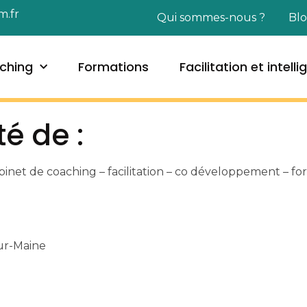
m.fr
Qui sommes-nous ?
Bl
ching
Formations
Facilitation et intell
té de :
t de coaching – facilitation – co développement – form
sur-Maine