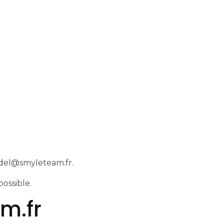
idel@smyleteam.fr.
possible.
am.fr