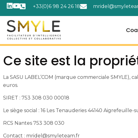
+33(0)6 98 24 26 18
mridel@smyletea
Coa
Ce site est la proprié
La SASU LABEL’COM (marque commerciale SMYLE), cabine
euros.
SIRET : 753 308 030 00018
Le siège social : 16 Les Tenauderies 44140 Aigrefeuille-
RCS Nantes 753 308 030
Contact : mridel@smyleteam.fr