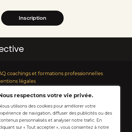
Inscription
lective
AQ coachings et formations professionnelles
entions légales
lan du site
Nous respectons votre vie privée.
GV
veloppement Initial : Lucie Megrier
Nous utilisons des cookies pour améliorer votre
fonte technique et graphique : Agence YouTribe
expérience de navigation, diffuser des publicités ou des
contenus personnalisés et analyser notre trafic. En
cliquant sur « Tout accepter », vous consentez à notre