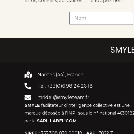
Infos, conseils, actualités ... ne loupez rien !
SMYLE 
Nantes (44), France
Tél. +33(0)6 98 24 26 18
mridel@smyleteam.fr
SMYLE
facilitateur d’intelligence collective est une
marque déposée à l’INPI sous le n° national 4630182
par la
SARL LABEL’COM
SIRET
: 753 308 030 00018 I
APE
: 7022 Z I