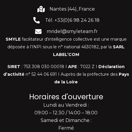
Nantes (44), France
Tél. +33(0)6 98 24 26 18
mridel@smyleteam.fr
SMYLE
facilitateur d’intelligence collective est une marque
déposée à l’INPI sous le n° national 4630182, par la
SARL
LABEL’COM
SIRET
: 753 308 030 00018 I
APE
: 7022 Z I
Déclaration
d’activité
n° 52 44 06 691 I Auprès de la préfecture des
Pays
de la Loire
Horaires d'ouverture
Lundi au Vendredi :
09:00 – 12:30 / 14:00 – 18:00
Samedi et Dimanche :
Fermé