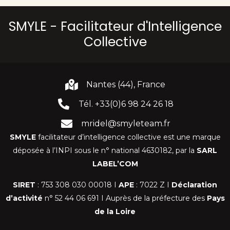
SMYLE - Facilitateur d'Intelligence
Collective
Nantes (44), France
Tél. +33(0)6 98 24 26 18
mridel@smyleteam.fr
SMYLE
facilitateur d’intelligence collective est une marque
déposée à l’INPI sous le n° national 4630182, par la
SARL
LABEL’COM
SIRET
: 753 308 030 00018 I
APE
: 7022 Z I
Déclaration
d’activité
n° 52 44 06 691 I Auprès de la préfecture des
Pays
de la Loire