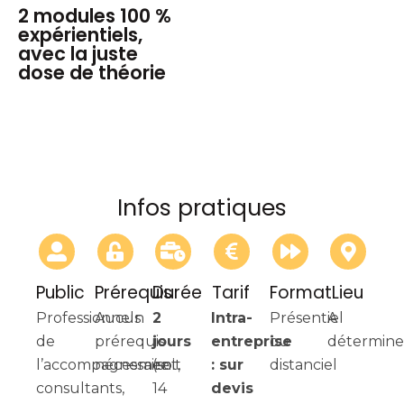
2 modules 100 %
expérientiels,
avec la juste
dose de théorie
Infos pratiques
Public
Prérequis
Durée
Tarif
Format
Lieu
Professionnels
Aucun
2
Intra-
Présentiel
A
de
prérequis
jours
entreprise
ou
détermine
l’accompagnement,
nécessaire
(soit
: sur
distanciel
consultants,
14
devis