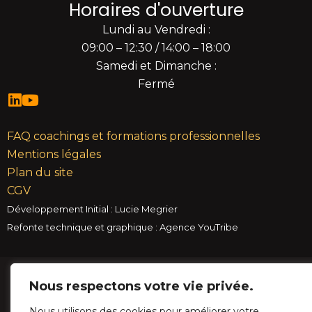
Horaires d'ouverture
Lundi au Vendredi :
09:00 – 12:30 / 14:00 – 18:00
Samedi et Dimanche :
Fermé
FAQ coachings et formations professionnelles
Mentions légales
Plan du site
CGV
Développement Initial : Lucie Megrier
Refonte technique et graphique : Agence YouTribe
Cookies gérés par CookieYes. Ce site est protégé par reCAPTCHA ;
la
Nous respectons votre vie privée.
Politique de confidentialité
et
les Conditions d'utilisation
de Google
s'appliquent.
Nous utilisons des cookies pour améliorer votre