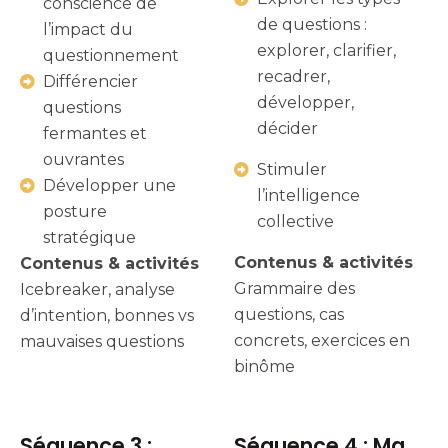
conscience de
de questions :
l’impact du
explorer, clarifier,
questionnement
recadrer,
Différencier
développer,
questions
décider
fermantes et
ouvrantes
Stimuler
Développer une
l’intelligence
posture
collective
stratégique
Contenus & activités
Contenus & activités
Grammaire des
Icebreaker, analyse
questions, cas
d’intention, bonnes vs
concrets, exercices en
mauvaises questions
binôme
Séquence 3 :
Séquence 4 : Ma