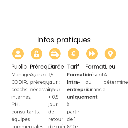
Infos pratiques
Public
Prérequis
Durée
Tarif
Format
Lieu
Managers,
Aucun
1,5
Formation
Présentiel
A
CODIR,
prérequis
jour :
Intra-
ou
détermine
coachs
nécessaire
1 jour
entreprise
distanciel
internes,
+ 0,5
uniquement
:
RH,
jour
à
consultants,
de
partir
équipes
retour
de 1
commerciales,
d’expérience
600