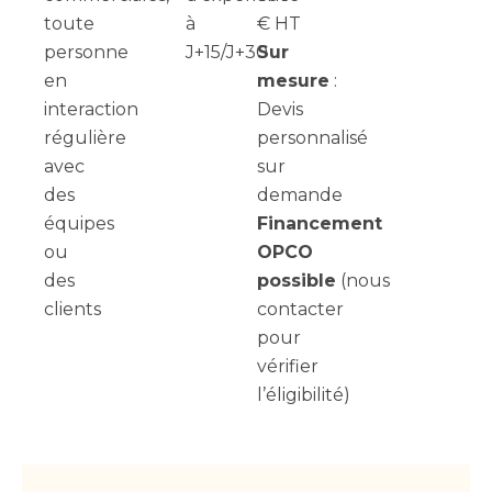
toute
à
€ HT
personne
J+15/J+30
Sur
en
mesure
:
interaction
Devis
régulière
personnalisé
avec
sur
des
demande
équipes
Financement
ou
OPCO
des
possible
(nous
clients
contacter
pour
vérifier
l’éligibilité)