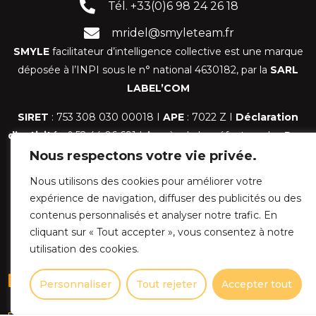
Tél. +33(0)6 98 24 26 18
mridel@smyleteam.fr
SMYLE
facilitateur d’intelligence collective est une marque
déposée à l’INPI sous le n° national 4630182, par la
SARL
LABEL’COM
SIRET
: 753 308 030 00018 I
APE
: 7022 Z I
Déclaration
d’activité
n° 52 44 06 691 I Auprès de la préfecture des
Pays
de la Loire
Nous respectons votre vie privée.
Nous utilisons des cookies pour améliorer votre
Horaires d'ouverture
expérience de navigation, diffuser des publicités ou des
Lundi au Vendredi :
contenus personnalisés et analyser notre trafic. En
09:00 – 12:30 / 14:00 – 18:00
cliquant sur « Tout accepter », vous consentez à notre
Samedi et Dimanche :
utilisation des cookies.
Réserver ma
Fermé
formation
Personnaliser
Tout rejeter
Accepter tout