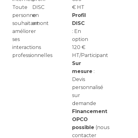
Toute
DISC
€ HT
personne
en
Profil
souhaitant
amont
DISC
améliorer
: En
ses
option
interactions
120 €
professionnelles
HT/Participant
Sur
mesure
:
Devis
personnalisé
sur
demande
Financement
OPCO
possible
(nous
contacter