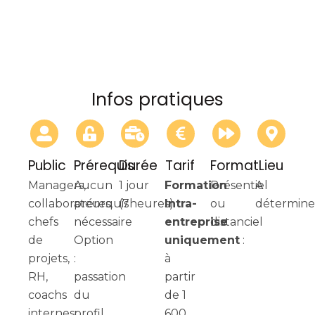
Infos pratiques
Public
Prérequis
Durée
Tarif
Format
Lieu
Managers,
Aucun
1 jour
Formation
Présentiel
A
collaborateurs,
prérequis
(7heures)
Intra-
ou
détermine
chefs
nécessaire
entreprise
distanciel
de
Option
uniquement
:
projets,
:
à
RH,
passation
partir
coachs
du
de 1
internes
profil
600