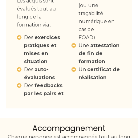
Les acquis sont
(ou une
évalués tout au
traçabilité
long de la
numérique en
formation via :
cas de
Des
exercices
FOAD)
pratiques et
Une
attestation
mises en
de fin de
situation
formation
Des
auto-
Un
certificat de
évaluations
réalisation
Des
feedbacks
par les pairs et
Accompagnement
Chaque personne est accompagnée tout au long