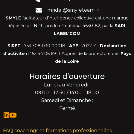
mridel@smyleteam.fr
SMYLE
facilitateur d’intelligence collective est une marque
déposée à l’INPI sous le n° national 4630182, par la
SARL
LABEL’COM
SIRET
: 753 308 030 00018 I
APE
: 7022 Z I
Déclaration
d’activité
n° 52 44 06 691 I Auprès de la préfecture des
Pays
de la Loire
Nous respectons votre vie privée.
Horaires d'ouverture
Nous utilisons des cookies pour améliorer votre
expérience de navigation, diffuser des publicités ou des
Lundi au Vendredi :
contenus personnalisés et analyser notre trafic. En
09:00 – 12:30 / 14:00 – 18:00
cliquant sur « Tout accepter », vous consentez à notre
Samedi et Dimanche :
utilisation des cookies.
Fermé
Réserver ma
formation
Personnaliser
Tout rejeter
Accepter tout
FAQ coachings et formations professionnelles