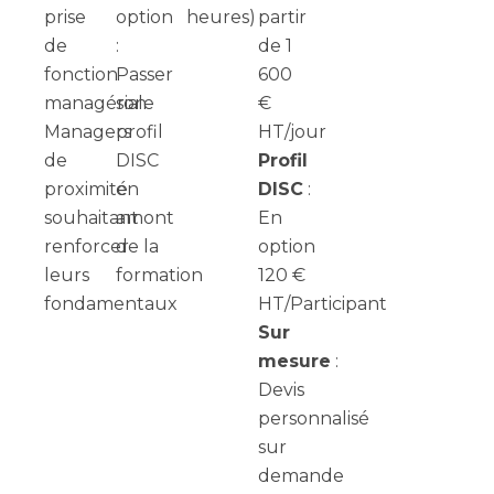
prise
option
heures)
partir
de
:
de 1
fonction
Passer
600
managériale
son
€
Managers
profil
HT/jour
de
DISC
Profil
proximité
en
DISC
:
souhaitant
amont
En
renforcer
de la
option
leurs
formation
120 €
fondamentaux
HT/Participant
Sur
mesure
:
Devis
personnalisé
sur
demande