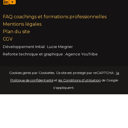
FAQ coachings et formations professionnelles
Mentions légales
Plan du site
CGV
Développement Initial : Lucie Megrier
Refonte technique et graphique : Agence YouTribe
Cookies gérés par CookieYes. Ce site est protégé par reCAPTCHA ;
la
Politique de confidentialité
et
les Conditions d'utilisation
de Google
s'appliquent.
Nous respectons votre vie privée.
Nous utilisons des cookies pour améliorer votre
expérience de navigation, diffuser des publicités ou des
contenus personnalisés et analyser notre trafic. En
cliquant sur « Tout accepter », vous consentez à notre
utilisation des cookies.