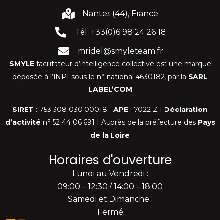
Nantes (44), France
Tél. +33(0)6 98 24 26 18
mridel@smyleteam.fr
SMYLE
facilitateur d’intelligence collective est une marque
déposée à l’INPI sous le n° national 4630182, par la
SARL
LABEL’COM
SIRET
: 753 308 030 00018 I
APE
: 7022 Z I
Déclaration
d’activité
n° 52 44 06 691 I Auprès de la préfecture des
Pays
de la Loire
Horaires d'ouverture
Lundi au Vendredi :
09:00 – 12:30 / 14:00 – 18:00
Samedi et Dimanche :
Fermé