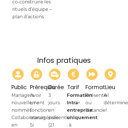
co-construire les
rituels d’équipe –
plan d’actions
Infos pratiques
Public
Prérequis
Durée
Tarif
Format
Lieu
Managers
Avoir
3
Formation
Présentiel
A
nouvellement
une
jours
Intra-
ou
détermine
nommés
fonction
en
entreprise
distanciel
Collaborateurs
managériale
présentiel
uniquement
en
Si
(21
: à