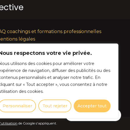
lective
AQ coachings et formations professionnelles
entions légales
lan du site
Nous respectons votre vie privée.
GV
veloppement Initial : Lucie Megrier
Nous utilisons des cookies pour améliorer votre
fonte technique et graphique : Agence YouTribe
expérience de navigation, diffuser des publicités ou des
contenus personnalisés et analyser notre trafic. En
cliquant sur « Tout accepter », vous consentez à notre
utilisation des cookies.
Personnaliser
Tout rejeter
Accepter tout
Contactez-nous
'utilisation
de Google s'appliquent.