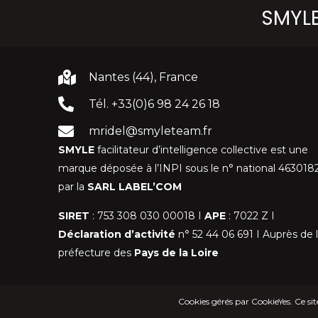
SMYLE 
Nantes (44), France
Tél. +33(0)6 98 24 26 18
mridel@smyleteam.fr
SMYLE
facilitateur d’intelligence collective est une
marque déposée à l’INPI sous le n° national 4630182
par la
SARL LABEL’COM
SIRET
: 753 308 030 00018 I
APE
: 7022 Z I
Déclaration d’activité
n° 52 44 06 691 I Auprès de 
préfecture des
Pays de la Loire
Cookies gérés par CookieYes. Ce s