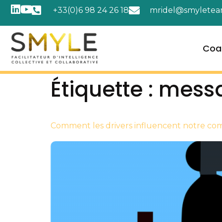
+33(0)6 98 24 26 18
mridel@smyletea
Coa
Étiquette :
messa
Comment les drivers influencent notre c