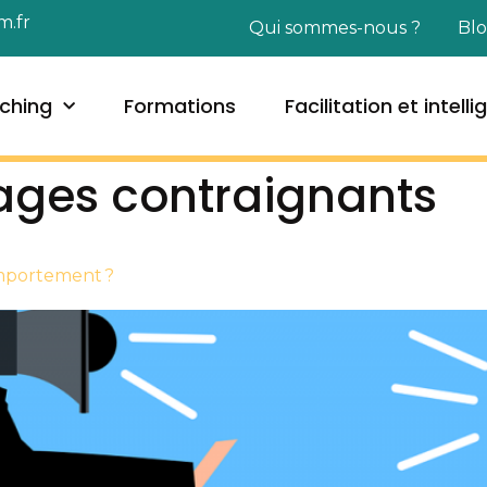
m.fr
Qui sommes-nous ?
Bl
ching
Formations
Facilitation et intell
ges contraignants
omportement ?