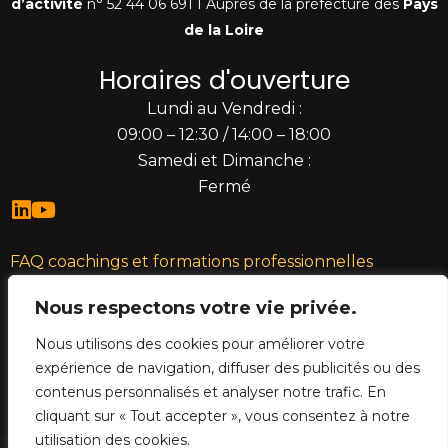
d’activité
n° 52 44 06 691 I Auprès de la préfecture des
Pays
de la Loire
Horaires d'ouverture
Lundi au Vendredi :
09:00 – 12:30 / 14:00 – 18:00
Samedi et Dimanche :
Fermé
FAQ coachings et formations professionnelles
Mentions légales
Nous respectons votre vie privée.
Plan du site
CGV
Nous utilisons des cookies pour améliorer votre
Développement Initial : Lucie Megrier
expérience de navigation, diffuser des publicités ou des
contenus personnalisés et analyser notre trafic. En
Refonte technique et graphique : Agence YouTribe
cliquant sur « Tout accepter », vous consentez à notre
utilisation des cookies.